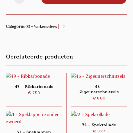
Categorie:
03 - Varkensvlees
Gerelateerde producten
49 – Ribkarbonade
46 –
Zigeunerschnitzels
€
7,50
€
8,00
72 – Spekrollade
€
8,99
71 – Speklappen