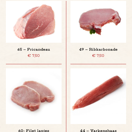
65 – Fricandeau
49 – Ribkarbonade
€
7,50
€
7,50
60- Filet lapjes
44 – Varkenshaas