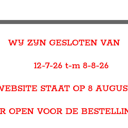
Vereist
Wachtwoord
*
WIJ ZIJN GESLOTEN VAN
Je persoonlijke gegevens worden gebruikt om je
ervaring op deze site te ondersteunen, om toegang
tot je account te beheren en voor andere doeleinden
zoals omschreven in ons
privacybeleid
.
12-7-26 t-m 8-8-26
Registreren
WEBSITE STAAT OP 8 AUGU
R OPEN VOOR DE BESTELLI