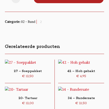
Categorie:
02 - Rund
Gerelateerde producten
27 – Soeppakket
42 – Hoh gehakt
€
12,50
€
6,95
20- Tartaar
34 – Rundersate
€
12,00
€
21,50