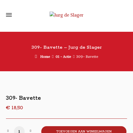
309- Bavette – Jurg de Slager
Home
01 - Actie
309- Bavette
309- Bavette
€
18,50
309- Bavette aantal
TOEVOEGEN AAN WINKELWAGEN