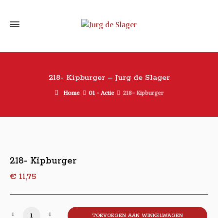
218- Kipburger – Jurg de Slager
Home
01 - Actie
218- Kipburger
218- Kipburger
€
11,75
218- Kipburger aantal
TOEVOEGEN AAN WINKELWAGEN