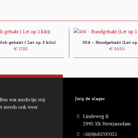
Hoh gehakt ( Let op 3 kilo)
304 – Rundgehakt (Let op 
€
17,25
€
28,50
Jurg de slager
llen wat medicijn vrij
et steeds ook weer
Lindeweg 11
2995 XK Heerjansdam
+31(0)683707023