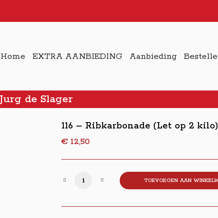
Home
EXTRA AANBIEDING
Aanbieding
Bestell
 Jurg de Slager
116 – Ribkarbonade (Let op 2 kilo
€
12,50
116 - Ribkarbonade (Let op 2 kilo) aantal
TOEVOEGEN AAN WINKEL