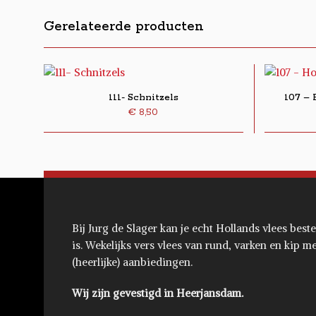
Gerelateerde producten
111- Schnitzels
107 – 
€
8,50
Bij Jurg de Slager kan je echt Hollands vlees beste
is. Wekelijks vers vlees van rund, varken en kip m
(heerlijke) aanbiedingen.
Wij zijn gevestigd in Heerjansdam.