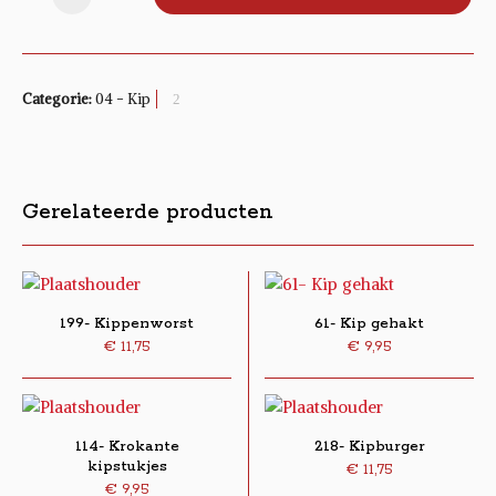
Categorie:
04 - Kip
Gerelateerde producten
199- Kippenworst
61- Kip gehakt
€
11,75
€
9,95
114- Krokante
218- Kipburger
kipstukjes
€
11,75
€
9,95